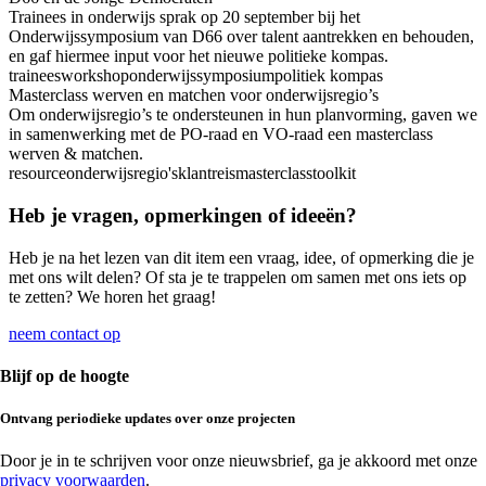
Trainees in onderwijs sprak op 20 september bij het
Onderwijssymposium van D66 over talent aantrekken en behouden,
en gaf hiermee input voor het nieuwe politieke kompas.
trainees
workshop
onderwijssymposium
politiek kompas
Masterclass werven en matchen voor onderwijsregio’s
Om onderwijsregio’s te ondersteunen in hun planvorming, gaven we
in samenwerking met de PO-raad en VO-raad een masterclass
werven & matchen.
resource
onderwijsregio's
klantreis
masterclass
toolkit
Heb je vragen, opmerkingen of ideeën?
Heb je na het lezen van dit item een vraag, idee, of opmerking die je
met ons wilt delen? Of sta je te trappelen om samen met ons iets op
te zetten? We horen het graag!
neem contact op
Blijf op de hoogte
Ontvang
periodieke updates
over onze projecten
Door je in te schrijven voor onze nieuwsbrief, ga je akkoord met onze
privacy voorwaarden
.