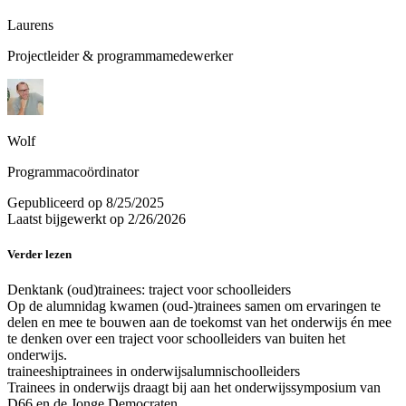
Laurens
Projectleider & programmamedewerker
Wolf
Programmacoördinator
Gepubliceerd op
8/25/2025
Laatst bijgewerkt op
2/26/2026
Verder lezen
Denktank (oud)trainees: traject voor schoolleiders
Op de alumnidag kwamen (oud-)trainees samen om ervaringen te
delen en mee te bouwen aan de toekomst van het onderwijs én mee
te denken over een traject voor schoolleiders van buiten het
onderwijs.
traineeship
trainees in onderwijs
alumni
schoolleiders
Trainees in onderwijs draagt bij aan het onderwijssymposium van
D66 en de Jonge Democraten