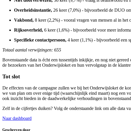
Niet doorverwezen,
36 keer (9,7%)
-
vraag is beantwoord en 
Overheidsinstantie,
26 keer (7,0%) - bijvoorbeeld de DUO om
Vakbond,
8 keer (2,2%)
- vooral vragen van mensen al in het 
Rijksoverheid,
6 keer (1,6%)
-
bijvoorbeeld voor meer informat
Specifieke contactpersoon,
4 keer (1,1%)
-
bijvoorbeeld een s
Totaal aantal verwijzingen: 655
Bovenstaande data is écht een tussentijds inkijkje, en nog niet gereed
de bezoekers van het Onderwijsloket en hun vervolgstap in de klantre
Tot slot
De effecten van de campagne zullen we bij het Onderwijsloket de k
we van plan om over enige tijd (waarschijnlijk eind maart) nog een v
ook inzicht bieden in de daadwerkelijke verhoudingen in bovenstaan
Zelf in de cijfertjes duiken? Volg de onderstaande link om alle data 
Naar dashboard
Geschreven door