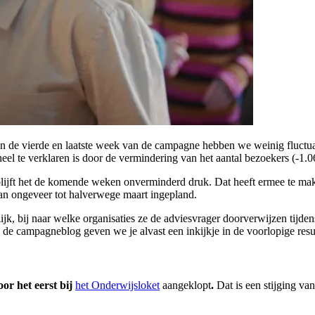
In de vierde en laatste week van de campagne hebben we weinig fluctua
heel te verklaren is door de vermindering van het aantal bezoekers (-
ijft het de komende weken onverminderd druk. Dat heeft ermee te mak
n ongeveer tot halverwege maart ingepland.
k, bij naar welke organisaties ze de adviesvrager doorverwijzen tijden
n de campagneblog geven we je alvast een inkijkje in de voorlopige resu
or het eerst bij
het Onderwijsloket
aangeklopt
.
Dat is een stijging v