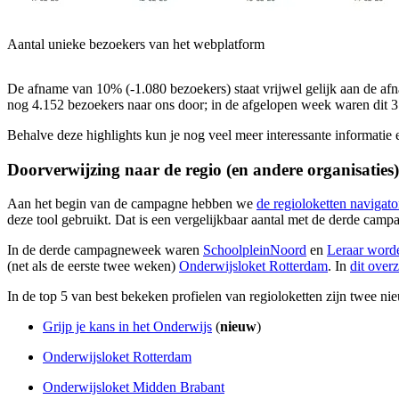
Aantal unieke bezoekers van het webplatform
De afname van 10% (-1.080 bezoekers) staat vrijwel gelijk aan de afn
nog 4.152 bezoekers naar ons door; in de afgelopen week waren dit 3
Behalve deze highlights kun je nog veel meer interessante informatie
Doorverwijzing naar de regio (en andere organisaties)
Aan het begin van de campagne hebben we
de regioloketten navigato
deze tool gebruikt. Dat is een vergelijkbaar aantal met de derde cam
In de derde campagneweek waren
SchoolpleinNoord
en
Leraar worde
(net als de eerste twee weken)
Onderwijsloket Rotterdam
. In
dit overz
In de top 5 van best bekeken profielen van regioloketten zijn twee n
Grijp je kans in het Onderwijs
(
nieuw
)
Onderwijsloket Rotterdam
Onderwijsloket Midden Brabant