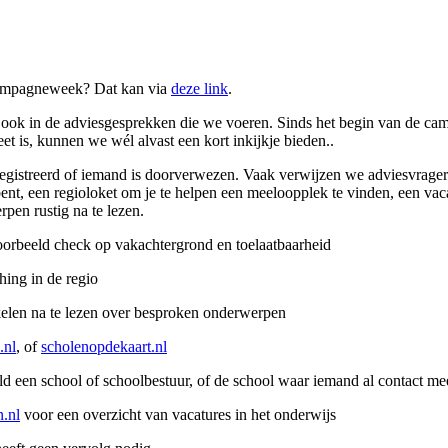
e campagneweek? Dat kan via
deze link
.
ook in de adviesgesprekken die we voeren. Sinds het begin van de camp
t is, kunnen we wél alvast een kort inkijkje bieden..
gistreerd of iemand is doorverwezen. Vaak verwijzen we adviesvrager
r bent, een regioloket om je te helpen een meeloopplek te vinden, een v
pen rustig na te lezen.
oorbeeld check op vakachtergrond en toelaatbaarheid
hing in de regio
kelen na te lezen over besproken onderwerpen
.nl
, of
scholenopdekaart.nl
ld een school of schoolbestuur, of de school waar iemand al contact me
.nl
voor een overzicht van vacatures in het onderwijs