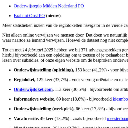
Onderwijsregio Midden Nederland PO
Brabant Oost PO
(
nieuw
)
Meer statistieken inzien van de regioloketten navigator in de vierd
Niet alleen online verwijzen we mensen door. Dat doen we natuurlijk 
waar naartoe ze iemand verwijzen. Hoewel de dataset nog niet complee
Tot en met
14 februari 2025
hebben we bij 371 adviesgesprekken gere
hierbij bijvoorbeeld aan een opleiding om te toetsen of je toelaatbaa
lezen over subsidies, of onze eigen website om de besproken onderwer
Onderwijsinstelling (opleiding),
153 keer (41,2%) -
voor bijv
Regioloket,
125 keer (33,7%) - voor vervolg oriëntatie en matc
Onderwijsloket.com
,
113 keer (30,5%)
-
bijvoorbeeld om arti
Informatieve website,
69 keer (18,6%) - bijvoorbeeld
kiesmbo
Onderwijsinstelling (werkplek),
66 keer (17,8%)
- bijvoorbee
Vacaturesite,
49 keer (13,2%)
-
zoals bijvoorbeeld
meesterbaan