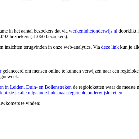
ame in het aantal bezoekers dat via
werkeninhetonderwijs.nl
doorklikt 
.092 bezoekers (-1.060 bezoekers).
 en inzichten terugvinden in onze web-analytics. Via
deze link
kun je al
r
gelanceerd om mensen online te kunnen verwijzen naar een regioloke
pagneweek.
n in Leiden, Duin- en Bollenstreken
de regioloketten waar de meeste 
icht zie je alle uitgaande links naar regionale onderwijsloketten
.
ieuwkomers te vinden: