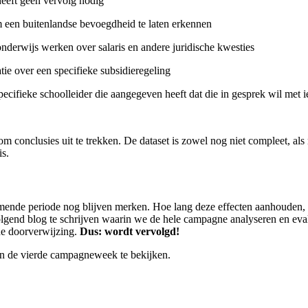
heeft geen vervolg nodig
 een buitenlandse bevoegdheid te laten erkennen
onderwijs werken over salaris en andere juridische kwesties
ie over een specifieke subsidieregeling
pecifieke schoolleider die aangegeven heeft dat die in gesprek wil met
 om conclusies uit te trekken. De dataset is zowel nog niet compleet, al
is.
omende periode nog blijven merken. Hoe lang deze effecten aanhouden
olgend blog te schrijven waarin we de hele campagne analyseren en eval
de doorverwijzing.
Dus: wordt vervolgd!
van de vierde campagneweek te bekijken.