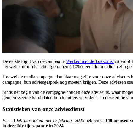
De eerste flight van de campagne
Werken met de Toekomst
zit erop! 
het webplatform is licht afgenomen (-10%); een afname die in zijn ge
Hoewel de mediacampagne dan klaar mag zijn: voor onze adviseurs bl
campagne, hun adviesgesprek nog moeten krijgen. Deze adviezen staa
Sinds het begin van de campagne houden onze adviseurs, waar mogelij
geïnteresseerde kandidaten hun klantreis vervolgen. In deze editie va
Statistieken van onze adviesdienst
Van 11
februari tot en met 17 februari 2025
hebben er
148 mensen vo
in dezelfde tijdsspanne in 2024
.