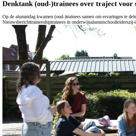
Denktank (oud-)trainees over traject voor 
Op de alumnidag kwamen (oud-)trainees samen om ervaringen te delen 
Nieuwsbericht
traineeship
trainees in onderwijs
alumni
schoolleiders
zij-