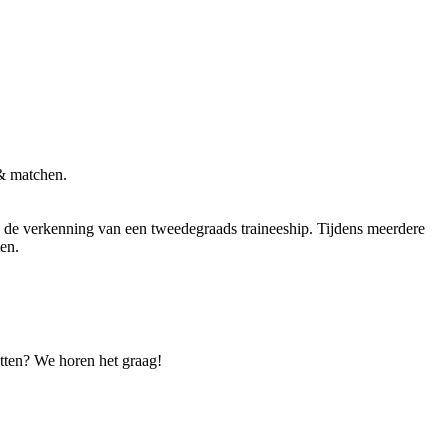
& matchen.
n de verkenning van een tweedegraads traineeship. Tijdens meerdere
en.
etten? We horen het graag!