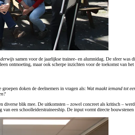
nderwijs
samen voor de jaarlijkse trainee- en alumnidag. De sfeer was d
leen ontmoeting, maar ook scherpe inzichten voor de toekomst van het t
ine groepen doken de deelnemers in vragen als:
Wat maakt iemand tot een
en?
e en diverse blik mee. De uitkomsten – zowel concreet als kritisch – we
ng van een schoolleiderstraineeship. De input vormt directe bouwstenen 