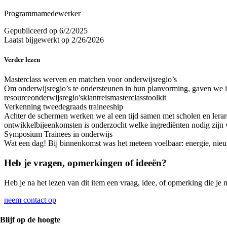
Programmamedewerker
Gepubliceerd op
6/2/2025
Laatst bijgewerkt op
2/26/2026
Verder lezen
Masterclass werven en matchen voor onderwijsregio’s
Om onderwijsregio’s te ondersteunen in hun planvorming, gaven we
resource
onderwijsregio's
klantreis
masterclass
toolkit
Verkenning tweedegraads traineeship
Achter de schermen werken we al een tijd samen met scholen en lerar
ontwikkelbijeenkomsten is onderzocht welke ingrediënten nodig zijn 
Symposium Trainees in onderwijs
Wat een dag! Bij binnenkomst was het meteen voelbaar: energie, nieu
Heb je vragen, opmerkingen of ideeën?
Heb je na het lezen van dit item een vraag, idee, of opmerking die je 
neem contact op
Blijf op de hoogte