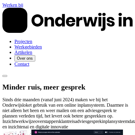
Werken bij
Projecten
Werkgebieden
Artikelen
Over ons
Contact
Minder ruis, meer gesprek
Sinds drie maanden (vanaf juni 2024) maken we bij het
Onderwijsloket gebruik van een online inplansysteem. Daarmee is
niet alleen het heen en weer mailen om een adviesgesprek te
plannen verleden tijd, het levert ook betere gesprekken op.
Inzicht
werkwijze
overstappers
klantreis
adviesgesprek
inplansysteem
dat
en inzichten
ai en digitale innovatie