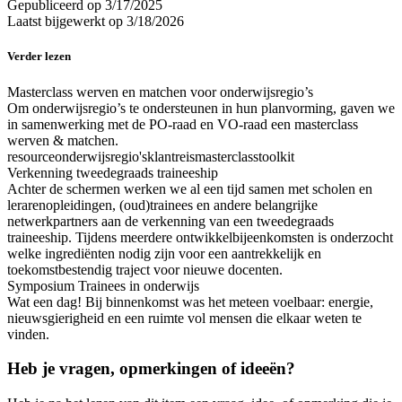
Gepubliceerd op
3/17/2025
Laatst bijgewerkt op
3/18/2026
Verder lezen
Masterclass werven en matchen voor onderwijsregio’s
Om onderwijsregio’s te ondersteunen in hun planvorming, gaven we
in samenwerking met de PO-raad en VO-raad een masterclass
werven & matchen.
resource
onderwijsregio's
klantreis
masterclass
toolkit
Verkenning tweedegraads traineeship
Achter de schermen werken we al een tijd samen met scholen en
lerarenopleidingen, (oud)trainees en andere belangrijke
netwerkpartners aan de verkenning van een tweedegraads
traineeship. Tijdens meerdere ontwikkelbijeenkomsten is onderzocht
welke ingrediënten nodig zijn voor een aantrekkelijk en
toekomstbestendig traject voor nieuwe docenten.
Symposium Trainees in onderwijs
Wat een dag! Bij binnenkomst was het meteen voelbaar: energie,
nieuwsgierigheid en een ruimte vol mensen die elkaar weten te
vinden.
Heb je vragen, opmerkingen of ideeën?