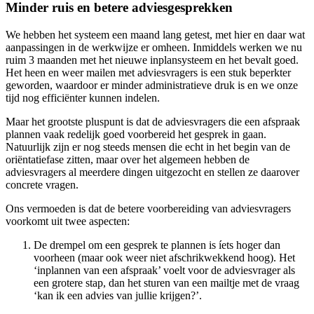
Minder ruis en betere adviesgesprekken
We hebben het systeem een maand lang getest, met hier en daar wat
aanpassingen in de werkwijze er omheen. Inmiddels werken we nu
ruim 3 maanden met het nieuwe inplansysteem en het bevalt goed.
Het heen en weer mailen met adviesvragers is een stuk beperkter
geworden, waardoor er minder administratieve druk is en we onze
tijd nog efficiënter kunnen indelen.
Maar het grootste pluspunt is dat de adviesvragers die een afspraak
plannen vaak redelijk goed voorbereid het gesprek in gaan.
Natuurlijk zijn er nog steeds mensen die echt in het begin van de
oriëntatiefase zitten, maar over het algemeen hebben de
adviesvragers al meerdere dingen uitgezocht en stellen ze daarover
concrete vragen.
Ons vermoeden is dat de betere voorbereiding van adviesvragers
voorkomt uit twee aspecten:
De drempel om een gesprek te plannen is íets hoger dan
voorheen (maar ook weer niet afschrikwekkend hoog). Het
‘inplannen van een afspraak’ voelt voor de adviesvrager als
een grotere stap, dan het sturen van een mailtje met de vraag
‘kan ik een advies van jullie krijgen?’.