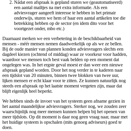
Nádat een afspraak is gepland sturen we (geautomatiseerd)
een aantal mailtjes na met extra informatie. Als een
adviesvrager aangeeft interesse te hebben in het primair
onderwijs, sturen we hem of haar een aantal artikelen toe die
betrekking hebben op de sector (en idem dito voor het
voortgezet onder, mbo etc.)
Daarnaast merken we een verbetering in de beschikbaarheid van
mensen - méér mensen nemen daadwerkelijk op als we ze bellen.
Bij de oude manier van plannen konden adviesvragers slechts een
dagdeel kiezen (ochtend of middag) waar ze voorkeur voor hadden,
waardoor we mensen toch best vaak belden op een moment dat
ongelegen was. In het ergste geval moest er dan weer een nieuwe
afspraak gepland worden. Door het nog verder in te kaderen naar
een tijdslot van 20 minuten, binnen twee blokken van twee uur,
lijken mensen er echt klaar voor te zitten. Ze kunnen natuurlijk nog
steeds een afspraak op het laatste moment vergeten zijn, maar dat
blijft eigenlijk heel beperkt.
We hebben sinds de invoer van het systeem geen afname gezien in
het aantal maandelijkse adviesvragers. Sterker nog, we zouden zeer
waarschijnlijk nog meer mensen kunnen helpen bij het openen van
meer tijdslots. Op dit moment is daar nog geen vraag naar, maar met
het huidige systeem is opschalen (mits genoeg adviseurs) goed te
doen.