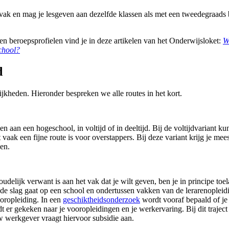
olvak en mag je lesgeven aan dezelfde klassen als met een tweedegraad
n beroepsprofielen vind je in deze artikelen van het Onderwijsloket:
W
chool?
d
ijkheden. Hieronder bespreken we alle routes in het kort.
n aan een hogeschool, in voltijd of in deeltijd. Bij de voltijdvariant k
t vaak een fijne route is voor overstappers. Bij deze variant krijg je me
gen.
elijk verwant is aan het vak dat je wilt geven, ben je in principe toe
n de slag gaat op een school en ondertussen vakken van de lerarenoplei
ooropleiding. In een
geschiktheidsonderzoek
wordt vooraf bepaald of je i
t er gekeken naar je vooropleidingen en je werkervaring. Bij dit traject
ouw werkgever vraagt hiervoor subsidie aan.