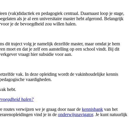
een (vak)didactiek en pedagogiek centraal. Daarnaast loop je stage,
egelaten als je al een universitaire master hebt afgerond. Belangrijk
arvoor je de bevoegdheid zou willen halen.
dens dit traject volg je namelijk dezelfde master, maar omdat je hem
en moet en dat je zelf een aanstelling op een school vindt. Bij dit
werkgever vraagt hier subsidie voor aan.
tzelfde vak. In deze opleiding wordt de vakinhoudelijke kennis
 pedagogische vaardigheden.
vak hebt.
bevoegdheid halen?
re routes verwijzen we je graag door naar de
kennisbank
van het
 lerarenopleidingen vind je in de
onderwijsnavigator
. Je kunt natuurlijk