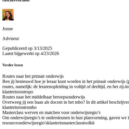
Geschreven door
Jonne
Adviseur
Gepubliceerd op
3/13/2025
Laatst bijgewerkt op
4/23/2026
Verder lezen
Routes naar het primair onderwijs
Ben jij benieuwd hoe je leraar kunt worden in het primair onderwijs 
routes, namelijk: de lerarenopleiding in voltijd of deeltijd, en het zij-i
klantreis
routes
po
Routes naar het middelbaar beroepsonderwijs
Overweeg jij een baan als docent in het mbo? In dit artikel beschrij
klantreis
routes
mbo
Masterclass werven en matchen voor onderwijsregio’s
Om onderwijsregio’s te ondersteunen in hun planvorming, gaven we
resource
onderwijsregio's
klantreis
masterclass
toolkit