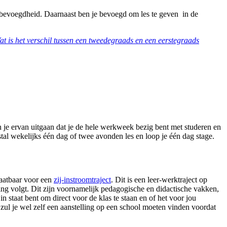
s bevoegdheid. Daarnaast ben je bevoegd om les te geven in de
at is het verschil tussen een tweedegraads en een eerstegraads
un je ervan uitgaan dat je de hele werkweek bezig bent met studeren en
estal wekelijks één dag of twee avonden les en loop je één dag stage.
laatbaar voor een
zij-instroomtraject
. Dit is een leer-werktraject op
ding volgt. Dit zijn voornamelijk pedagogische en didactische vakken,
n staat bent om direct voor de klas te staan en of het voor jou
 zul je wel zelf een aanstelling op een school moeten vinden voordat