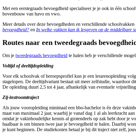
Met een eerstegraads bevoegdheid specialiseer je je ook in één scho
bovenbouw van havo en vwo.
Meer details over deze bevoegdheden en verschillende schoolvakken e
bevoegdheid?
en
In welke vakken kan ik lesgeven op de middelbare s
Routes naar een tweedegraads bevoegdhei
Om je
tweedegraads bevoegdheid
te halen heb je verschillende mogel
Voltijd of deeltijdopleiding
Voor elk schoolvak of beroepsprofiel kun je een lerarenopleiding volge
stagelopen. De deeltijdvariant bestaat uit meer zelfstudie, waardoor di
De opleiding duurt 2,5 tot 4 jaar, afhankelijk van eventuele vrijstellin
Zij-instroomtraject
Als jouw vooropleiding minimaal een hbo-bachelor is én deze vakinhoud
maat van maximaal 2 jaar, waarbij je vanaf dag 1 al als leerkracht aa
omdat je vakinhoudelijke kennis al grotendeels op zak hebt door je v
haalbaar is om binnen twee jaar je bevoegdheid te halen. Daarbij word
je kunt beginnen. De studiekosten betaal je bij dit traject niet zelf, j