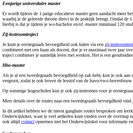
Eenjarige universitaire master
Er wordt tijdens de 1-jarige educatieve master geen aandacht meer bes
waarbij je de geleerde theorie direct in de praktijk brengt. Omdat de 1
hierbij is dat je tijdens je wo-bachelor en/of -master minimaal 120 
Zij-instroomtraject
Je kunt je eerstegraads bevoegdheid ook halen via een
zij-instroomtra
combineert met een baan als docent, doe je er maximaal twee jaar ove
traject combineer je namelijk leren met werken. Het is een gesubsidiee
Hbo-master
Als je al een tweedegraads bevoegdheid op zak hebt, kun je ook aan 
vergroot, zodat je ook boven de lesstof van de havo/vwo-bovenbouw 
Op sommige hogescholen kun je ook zij-instromen voor je eerstegraad
Meer details over de routes naar een tweedegraads bevoegdheid vind je
In dit artikel hebben we de meest gangbare routes besproken om leerk
Onderwijsloket, waar je veel artikelen kunt vinden over de overstap n
ook altijd
contact
opnemen met het Onderwijsloket voor informatie en 