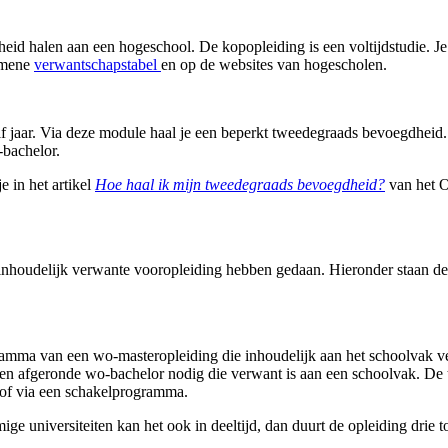
eid halen aan een hogeschool. De kopopleiding is een voltijdstudie. J
gemene
verwantschapstabel
en op de websites van hogescholen.
alf jaar. Via deze module haal je een beperkt tweedegraads bevoegdhei
-bachelor.
 in het artikel
Hoe haal ik mijn tweedegraads bevoegdheid?
van het O
akinhoudelijk verwante vooropleiding hebben gedaan. Hieronder staan d
ogramma van een wo-masteropleiding die inhoudelijk aan het schoolvak 
en afgeronde wo-bachelor nodig die verwant is aan een schoolvak. De to
n of via een schakelprogramma.
 universiteiten kan het ook in deeltijd, dan duurt de opleiding drie tot