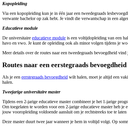
Kopopleiding
Via een kopopleiding kun je in één jaar een tweedegraads lesbevoegdh
verwante bachelor op zak hebt. Je vindt die verwantschap in een al
Educatieve module
De universitaire
educatieve module
is een voltijdopleiding van een h
havo en vwo. Je kunt de opleiding ook als minor volgen tijdens je wo
Meer details over de routes naar een tweedegraads bevoegdheid vind je
Routes naar een eerstegraads bevoegdheid
Als je een
eerstegraads bevoegdheid
wilt halen, moet je altijd een v
halen.
Tweejarige universitaire master
Tijdens een 2-jarige educatieve master combineer je het 1-jarige pr
Om toegelaten te worden voor een 2-jarige educatieve master heb je e
jouw vooropleiding voldoende aansluit om je rechtstreeks toe te late
Deze master duurt twee jaar wanneer je hem in voltijd volgt. Op sommige