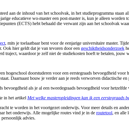
teed aan de inhoud van het schoolvak, in het studieprogramma staan all
-jarige educatieve wo-master een post-master is, kun je alleen worden to
studiepunten (ECTS) hebt behaald die verwant zijn aan het schoolvak wa
ject
, mits je toelaatbaar bent voor de eenjarige universitaire master. Tij
r. Ook hier geldt dat je van tevoren door een
geschiktheidsonderzoek
he
rd traject, waardoor je zelf niet de studiekosten hoeft te betalen, jouw 
een hogeschool doorstuderen voor een eerstegraads bevoegdheid voor he
staat. Daarnaast bouw je verder aan je reeds verworven didactische en
s bevoegdheid als je al een tweedegraads bevoegdheid voor hetzelfde 
 in het artikel
Met welke masteropleidingen kan ik een eerstegraads 
racht te worden in het voortgezet onderwijs. Voor meer details en ande
aar het onderwijs. Alle mogelijke routes vind je in de
routetool
, en alle
persoonlijk advies.