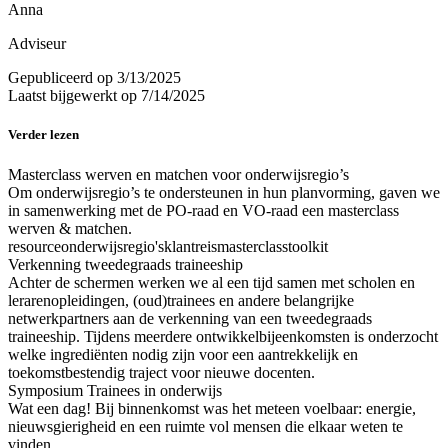
Anna
Adviseur
Gepubliceerd op
3/13/2025
Laatst bijgewerkt op
7/14/2025
Verder lezen
Masterclass werven en matchen voor onderwijsregio’s
Om onderwijsregio’s te ondersteunen in hun planvorming, gaven we
in samenwerking met de PO-raad en VO-raad een masterclass
werven & matchen.
resource
onderwijsregio's
klantreis
masterclass
toolkit
Verkenning tweedegraads traineeship
Achter de schermen werken we al een tijd samen met scholen en
lerarenopleidingen, (oud)trainees en andere belangrijke
netwerkpartners aan de verkenning van een tweedegraads
traineeship. Tijdens meerdere ontwikkelbijeenkomsten is onderzocht
welke ingrediënten nodig zijn voor een aantrekkelijk en
toekomstbestendig traject voor nieuwe docenten.
Symposium Trainees in onderwijs
Wat een dag! Bij binnenkomst was het meteen voelbaar: energie,
nieuwsgierigheid en een ruimte vol mensen die elkaar weten te
vinden.