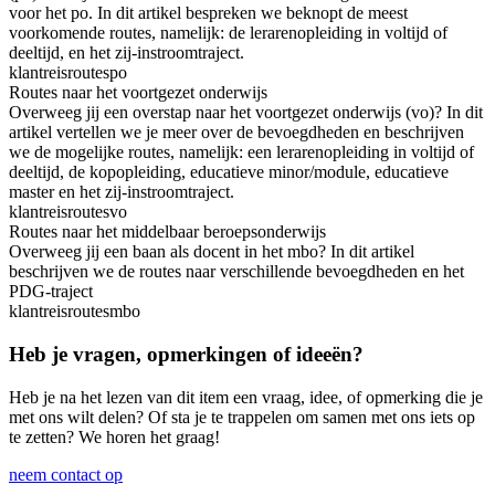
voor het po. In dit artikel bespreken we beknopt de meest
voorkomende routes, namelijk: de lerarenopleiding in voltijd of
deeltijd, en het zij-instroomtraject.
klantreis
routes
po
Routes naar het voortgezet onderwijs
Overweeg jij een overstap naar het voortgezet onderwijs (vo)? In dit
artikel vertellen we je meer over de bevoegdheden en beschrijven
we de mogelijke routes, namelijk: een lerarenopleiding in voltijd of
deeltijd, de kopopleiding, educatieve minor/module, educatieve
master en het zij-instroomtraject.
klantreis
routes
vo
Routes naar het middelbaar beroepsonderwijs
Overweeg jij een baan als docent in het mbo? In dit artikel
beschrijven we de routes naar verschillende bevoegdheden en het
PDG-traject
klantreis
routes
mbo
Heb je vragen, opmerkingen of ideeën?
Heb je na het lezen van dit item een vraag, idee, of opmerking die je
met ons wilt delen? Of sta je te trappelen om samen met ons iets op
te zetten? We horen het graag!
neem contact op